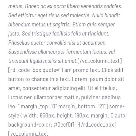
metus. Donec ac ex porta libero venenatis sodales.
Sed efficitur eget risus sed molestie. Nulla blandit
bibendum metus ut sagittis. Etiam quis semper
justo. Sed tristique facilisis felis ut tincidunt.
Phasellus auctor convallis nisl ut accumsan.
Suspendisse ullamcorper fermentum lectus, vel
tincidunt ligula mollis sit amet
.[/vc_column_text]
[rd_code_box quote=” I am promo text. Click edit
button to change this text. Lorem ipsum dolor sit
amet, consectetur adipiscing elit. Ut elit tellus,
luctus nec ullamcorper mattis, pulvinar dapibus
leo. ” margin_top=”0″ margin_bottom=”21″].some-
style { width: 850px; height: 190px; margin: 0 auto;
background-color: #0ecf0f1; }[/rd_code_box]
[vc_column_text