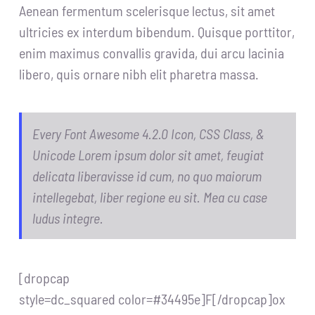
Aenean fermentum scelerisque lectus, sit amet
ultricies ex interdum bibendum. Quisque porttitor,
enim maximus convallis gravida, dui arcu lacinia
libero, quis ornare nibh elit pharetra massa.
Every Font Awesome 4.2.0 Icon, CSS Class, &
Unicode Lorem ipsum dolor sit amet, feugiat
delicata liberavisse id cum, no quo maiorum
intellegebat, liber regione eu sit. Mea cu case
ludus integre.
[dropcap
style=dc_squared color=#34495e]F[/dropcap]ox