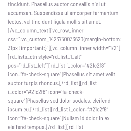
tincidunt. Phasellus auctor convallis nisl ut
accumsan. Suspendisse ullamcorper fermentum
lectus, vel tincidunt ligula mollis sit amet.
[/vc_column_text][vc_row_inner
css=”.vc_custom_1423750033620{margin-bottom:
31px !important;}”][vc_column_inner width=”1/2″]
[rd_lists_ctn style=”rd_list_1_alt”
pos=”rd_list_left”][rd_list i_color=”#21c2f8″
icon=”fa-check-square”]Phasellus sit amet velit
auctor turpis rhoncus.[/rd_list][rd_list
i_color=”#21c2f8″ icon=”fa-check-
square”]Phasellus sed dolor sodales, eleifend
ipsum eu.[/rd_list][rd_list i_color=”#21c2f8″
icon=”fa-check-square”]Nullam id dolor in ex
eleifend tempus.[/rd_list][rd_list