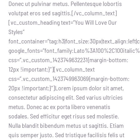
Donec ut pulvinar metus. Pellentesque lobortis
volutpat eros sed sagittis.[/vc_column_text]
[vc_custom_heading text=”You Will Love Our
Styles”
font_container=”tag:h3|font_size:30px|text_align:left
google_fonts=”font_family:Lato%3A100%2C100itali
css=”.vc_custom_1423749632231{margin-bottom:
12px !important;}”][vc_column_text
css=”.vc_custom_1423749963069{margin-bottom:
20px !important;}”]Lorem ipsum dolor sit amet,
consectetur adipiscing elit. Sed varius ultricies
metus. Donec ac ex porta libero venenatis
sodales. Sed efficitur eget risus sed molestie.
Nulla blandit bibendum metus ut sagittis. Etiam
quis semper justo. Sed tristique facilisis felis ut