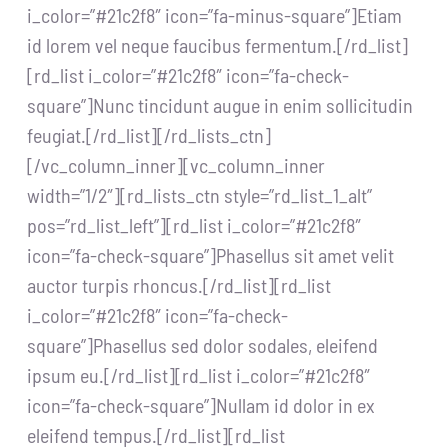
i_color=”#21c2f8″ icon=”fa-minus-square”]Etiam
id lorem vel neque faucibus fermentum.[/rd_list]
[rd_list i_color=”#21c2f8″ icon=”fa-check-
square”]Nunc tincidunt augue in enim sollicitudin
feugiat.[/rd_list][/rd_lists_ctn]
[/vc_column_inner][vc_column_inner
width=”1/2″][rd_lists_ctn style=”rd_list_1_alt”
pos=”rd_list_left”][rd_list i_color=”#21c2f8″
icon=”fa-check-square”]Phasellus sit amet velit
auctor turpis rhoncus.[/rd_list][rd_list
i_color=”#21c2f8″ icon=”fa-check-
square”]Phasellus sed dolor sodales, eleifend
ipsum eu.[/rd_list][rd_list i_color=”#21c2f8″
icon=”fa-check-square”]Nullam id dolor in ex
eleifend tempus.[/rd_list][rd_list