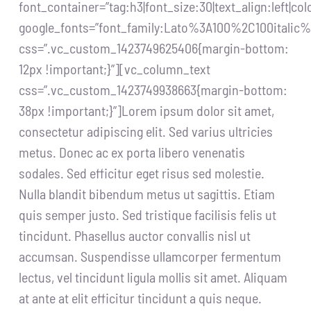
font_container=”tag:h3|font_size:30|text_align:left|c
google_fonts=”font_family:Lato%3A100%2C100itali
css=”.vc_custom_1423749625406{margin-bottom:
12px !important;}”][vc_column_text
css=”.vc_custom_1423749938663{margin-bottom:
38px !important;}”]Lorem ipsum dolor sit amet,
consectetur adipiscing elit. Sed varius ultricies
metus. Donec ac ex porta libero venenatis
sodales. Sed efficitur eget risus sed molestie.
Nulla blandit bibendum metus ut sagittis. Etiam
quis semper justo. Sed tristique facilisis felis ut
tincidunt. Phasellus auctor convallis nisl ut
accumsan. Suspendisse ullamcorper fermentum
lectus, vel tincidunt ligula mollis sit amet. Aliquam
at ante at elit efficitur tincidunt a quis neque.