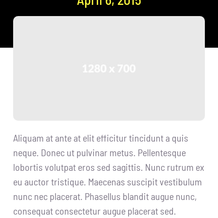
Aliquam at ante at elit efficitur tincidunt a quis
neque. Donec ut pulvinar metus. Pellentesque
lobortis volutpat eros sed sagittis. Nunc rutrum ex
eu auctor tristique. Maecenas suscipit vestibulum
nunc nec placerat. Phasellus blandit augue nunc,
consequat consectetur augue placerat sed.