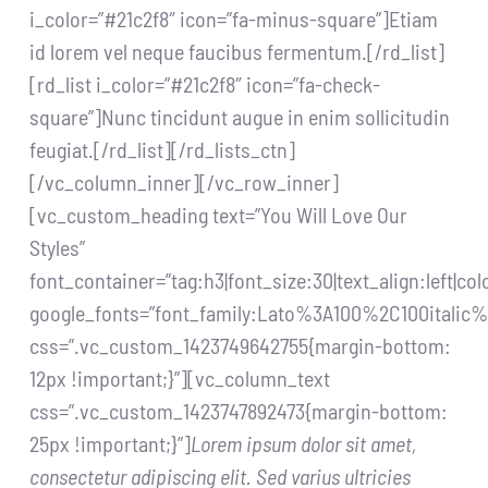
i_color=”#21c2f8″ icon=”fa-minus-square”]Etiam
id lorem vel neque faucibus fermentum.[/rd_list]
[rd_list i_color=”#21c2f8″ icon=”fa-check-
square”]Nunc tincidunt augue in enim sollicitudin
feugiat.[/rd_list][/rd_lists_ctn]
[/vc_column_inner][/vc_row_inner]
[vc_custom_heading text=”You Will Love Our
Styles”
font_container=”tag:h3|font_size:30|text_align:left|c
google_fonts=”font_family:Lato%3A100%2C100itali
css=”.vc_custom_1423749642755{margin-bottom:
12px !important;}”][vc_column_text
css=”.vc_custom_1423747892473{margin-bottom:
25px !important;}”]
Lorem ipsum dolor sit amet,
consectetur adipiscing elit. Sed varius ultricies