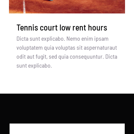
Tennis court low rent hours
Dicta sunt explicabo. Nemo enim ipsam
voluptatem quia voluptas sit aspernaturaut
odit aut fugit, sed quia consequuntur. Dicta
sunt explicabo.