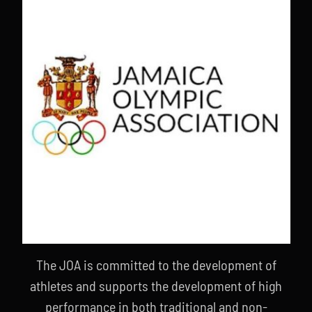
The JOA is committed to the development of
athletes and supports the development of high
performance in both traditional and non-