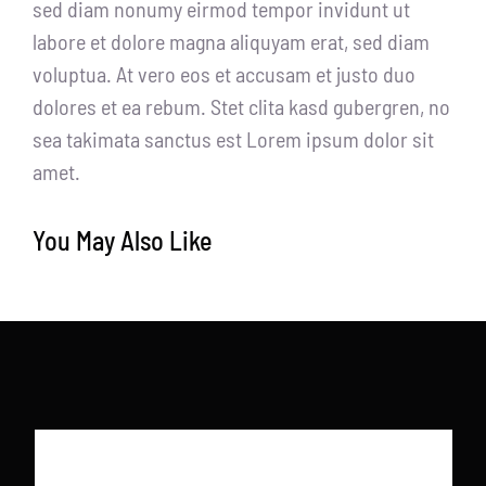
sed diam nonumy eirmod tempor invidunt ut
labore et dolore magna aliquyam erat, sed diam
voluptua. At vero eos et accusam et justo duo
dolores et ea rebum. Stet clita kasd gubergren, no
sea takimata sanctus est Lorem ipsum dolor sit
amet.
You May Also Like