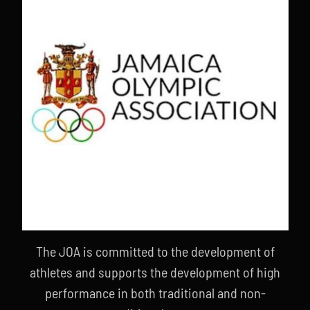
The JOA is committed to the development of
athletes and supports the development of high
performance in both traditional and non-