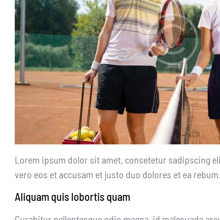
Lorem ipsum dolor sit amet, consetetur sadipscing el
vero eos et accusam et justo duo dolores et ea rebum.
Aliquam quis lobortis quam
Curabitur pellentesque odio magna, id malesuada arcu