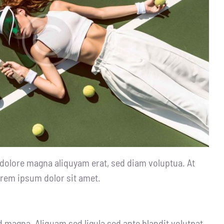
 dolore magna aliquyam erat, sed diam voluptua. At
orem ipsum dolor sit amet.
magna. Aliquam sed ligula sed ante blandit volutpat.