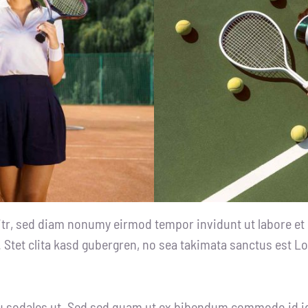
itr, sed diam nonumy eirmod tempor invidunt ut labore et
 Stet clita kasd gubergren, no sea takimata sanctus est L
 sodales ut. Sed sed quam ut ex bibendum commodo id id 